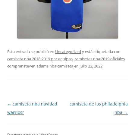
Esta entrada se publicó en
Uncategorized
y está etiquetada con
camiseta nba 2018-2019 por equipos
,
camisetas nba 2019 oficiales
,
comprar steven adams nba camiseta
en
julio 22, 2022
.
Navegación
←
camiseta nba navidad
camiseta de los philadelphia
de
warriosr
nba
→
entradas
Funciona gracias a WordPress