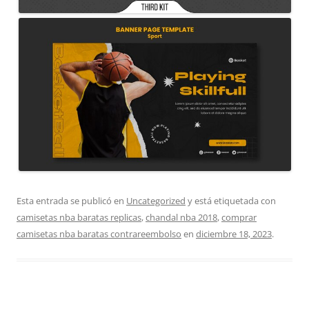
Esta entrada se publicó en
Uncategorized
y está etiquetada con
camisetas nba baratas replicas
,
chandal nba 2018
,
comprar
camisetas nba baratas contrareembolso
en
diciembre 18, 2023
.