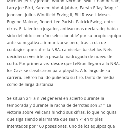
Michael Jeffrey Jordan, Wilton Norman “Wilt” Chamberlain,
Larry Joe Bird, Kareem Abdul-Jabbar, Earvin Effay “Magic”
Johnson, Julius Windfield Erving II, Bill Russell, Moses
Eugene Malone, Robert Lee Parish, Patrick Ewing, entre
otros. El talentoso jugador, antivacunas declarado, había
sido definido como ‘no seleccionable’ por su propio equipo
ante su negativa a inmunizarse pero, tras la ola de
contagios que sufre la NBA, camisetas basket los Nets
decidieron vestirle la pasada madrugada de nuevo de
corto. Por primera vez desde que LeBron llegara a la NBA,
los Cavs se clasificaron para playoffs. A lo largo de su
carrera, LeBron ha ido puliendo su tiro, tanto de media
como de larga distancia.
Se sitúan 24º a nivel general en acierto durante la
temporada y durante la racha de derrotas son 21º. La
victoria sobre Pelicans hinchó sus cifras, lo que no quita
que siga siendo alarmante que sean 7º en triples
intentados por 100 posesiones, uno de los equipos que