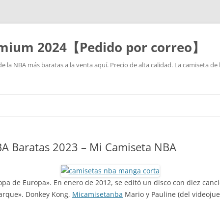
mium 2024【Pedido por correo】
la NBA más baratas a la venta aquí. Precio de alta calidad. La camiseta de 
Saltar
al
contenido
BA Baratas 2023 – Mi Camiseta NBA
opa de Europa». En enero de 2012, se editó un disco con diez canc
Parque». Donkey Kong,
Micamisetanba
Mario y Pauline (del videoju