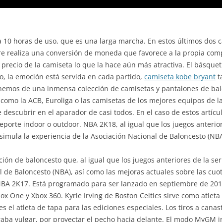
a 10 horas de uso, que es una larga marcha. En estos últimos dos
e realiza una conversión de moneda que favorece a la propia comp
precio de la camiseta lo que la hace aún más atractiva. El básquet 
o, la emoción está servida en cada partido,
camiseta kobe bryant
t
onemos de una inmensa colección de camisetas y pantalones de balo
como la ACB, Euroliga o las camisetas de los mejores equipos de la
descubrir en el aparador de casi todos. En el caso de estos artícu
deporte indoor o outdoor. NBA 2K18, al igual que los juegos anterior
simula la experiencia de la Asociación Nacional de Baloncesto (NBA
ón de baloncesto que, al igual que los juegos anteriores de la ser
 de Baloncesto (NBA), así como las mejoras actuales sobre las cuota
 NBA 2K17. Está programado para ser lanzado en septiembre de 20
box One y Xbox 360. Kyrie Irving de Boston Celtics sirve como atleta
s el atleta de tapa para las ediciones especiales. Los tiros a cana
aba vulgar, por proyectar el pecho hacia delante. El modo MyGM in