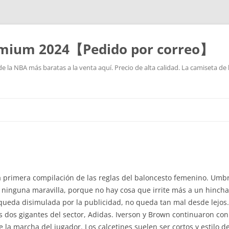
mium 2024【Pedido por correo】
la NBA más baratas a la venta aquí. Precio de alta calidad. La camiseta de 
Saltar
al
contenido
a primera compilación de las reglas del baloncesto femenino. Umb
 ninguna maravilla, porque no hay cosa que irrite más a un hincha 
queda disimulada por la publicidad, no queda tan mal desde lejos. 
s dos gigantes del sector, Adidas. Iverson y Brown continuaron con s
 la marcha del jugador. Los calcetines suelen ser cortos y estilo d