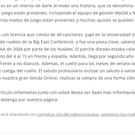
ores en un intento de darle al modo una historia, que se denomina 
e juego están presentes, incluyendo el equipo de gestión MyGM y 
Varios modos de juego están presentes y muchos ajustes se pueden 
con licencia que consta de 49 canciones. Jugó en la Universidad d
e rookies de la Big East Conference, y fue una pieza clave, saliend
A de 2004 por parte de los Huskies. El parche dorado estaba colo
o del 4 al 15 en frente y espalda. Además, llega por segundo año c
frente a los blancos. Además, el cuello para los meses de verano s
e cuelga del cuello. El saludo protocolario incluye un saludo a vari
a nuestra gran tienda Online, realizas la compra de una forma cóm
rtículo informativo junto con usted desea ser dado más informaci
 detenga por nuestra página.
 está etiquetada con
camisetas nba del valencia baratas
,
camisetas nba mad