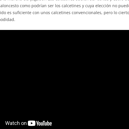
 baloncesto como podrían ser los calcetines y cuya elección no pued
o es suficiente con unos calcetines convencionales, pero lo cierto
modidad.