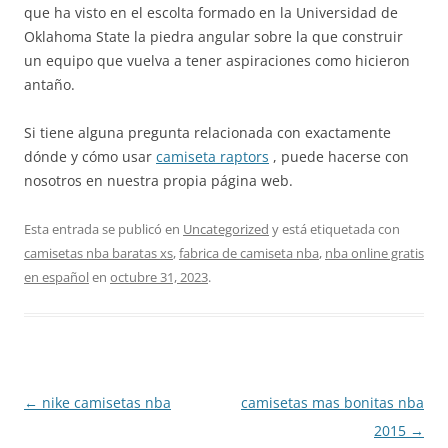
que ha visto en el escolta formado en la Universidad de
Oklahoma State la piedra angular sobre la que construir
un equipo que vuelva a tener aspiraciones como hicieron
antaño.
Si tiene alguna pregunta relacionada con exactamente
dónde y cómo usar
camiseta raptors
, puede hacerse con
nosotros en nuestra propia página web.
Esta entrada se publicó en
Uncategorized
y está etiquetada con
camisetas nba baratas xs
,
fabrica de camiseta nba
,
nba online gratis
en español
en
octubre 31, 2023
.
Navegación
←
nike camisetas nba
camisetas mas bonitas nba
de
2015
→