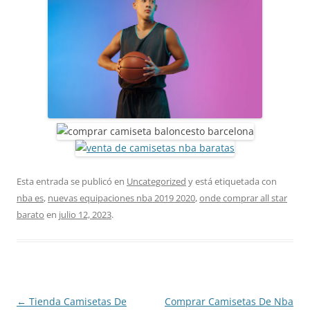
Esta entrada se publicó en
Uncategorized
y está etiquetada con
nba es
,
nuevas equipaciones nba 2019 2020
,
onde comprar all star
barato
en
julio 12, 2023
.
Navegación
←
Tienda Camisetas De
Comprar Camisetas De Nba