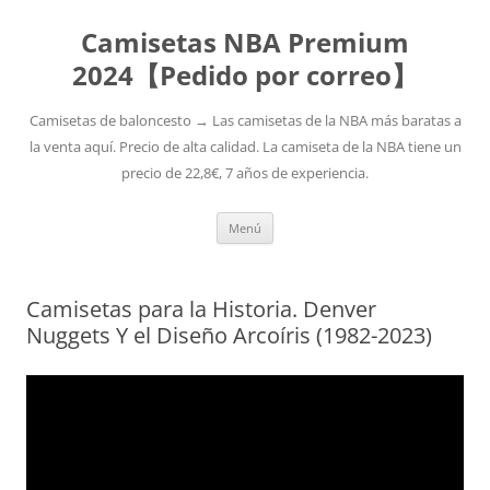
Camisetas NBA Premium
2024【Pedido por correo】
Camisetas de baloncesto → Las camisetas de la NBA más baratas a
la venta aquí. Precio de alta calidad. La camiseta de la NBA tiene un
precio de 22,8€, 7 años de experiencia.
Saltar
Menú
al
contenido
Camisetas para la Historia. Denver
Nuggets Y el Diseño Arcoíris (1982-2023)