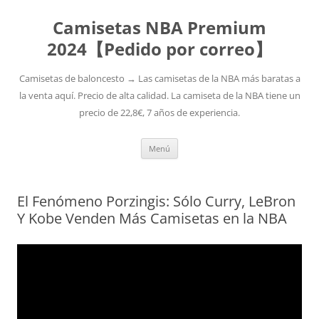
Camisetas NBA Premium
2024【Pedido por correo】
Camisetas de baloncesto → Las camisetas de la NBA más baratas a
la venta aquí. Precio de alta calidad. La camiseta de la NBA tiene un
precio de 22,8€, 7 años de experiencia.
Saltar
Menú
al
contenido
El Fenómeno Porzingis: Sólo Curry, LeBron
Y Kobe Venden Más Camisetas en la NBA