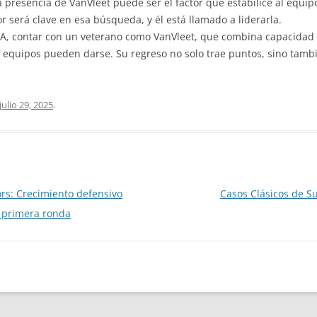
presencia de VanVleet puede ser el factor que estabilice al equi
or será clave en esa búsqueda, y él está llamado a liderarla.
A, contar con un veterano como VanVleet, que combina capacidad 
equipos pueden darse. Su regreso no solo trae puntos, sino tambié
julio 29, 2025
.
ors: Crecimiento defensivo
Casos Clásicos de S
e primera ronda