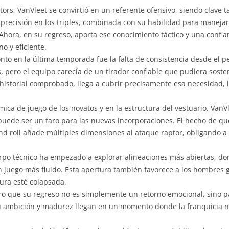
tors, VanVleet se convirtió en un referente ofensivo, siendo clave 
 precisión en los triples, combinada con su habilidad para manejar 
Ahora, en su regreso, aporta ese conocimiento táctico y una confia
o y eficiente.
nto en la última temporada fue la falta de consistencia desde el 
s, pero el equipo carecía de un tirador confiable que pudiera sost
historial comprobado, llega a cubrir precisamente esa necesidad, l
.
ica de juego de los novatos y en la estructura del vestuario. VanV
al puede ser un faro para las nuevas incorporaciones. El hecho de q
 and roll añade múltiples dimensiones al ataque raptor, obligando a
uerpo técnico ha empezado a explorar alineaciones más abiertas, do
n juego más fluido. Esta apertura también favorece a los hombre
ura esté colapsada.
aro que su regreso no es simplemente un retorno emocional, sino pa
 ambición y madurez llegan en un momento donde la franquicia nec