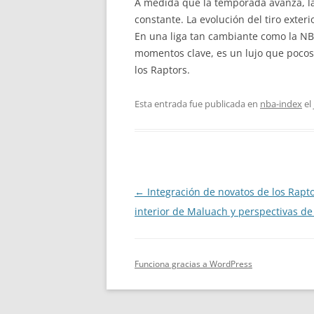
A medida que la temporada avanza, la 
constante. La evolución del tiro exteri
En una liga tan cambiante como la NB
momentos clave, es un lujo que pocos 
los Raptors.
Esta entrada fue publicada en
nba-index
el
Navegación
←
Integración de novatos de los Rapt
de
interior de Maluach y perspectivas d
entradas
Funciona gracias a WordPress