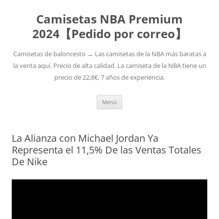
Camisetas NBA Premium
2024【Pedido por correo】
Camisetas de baloncesto → Las camisetas de la NBA más baratas a
la venta aquí. Precio de alta calidad. La camiseta de la NBA tiene un
precio de 22,8€, 7 años de experiencia.
Saltar
Menú
al
contenido
La Alianza con Michael Jordan Ya
Representa el 11,5% De las Ventas Totales
De Nike