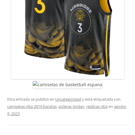
Esta entrada se publicó en
Uncategorized
y está etiquetada con
camisetas nba 2019 baratas
,
poleras jordan
,
replicas nba
en
agosto
9, 2023
.