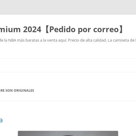
mium 2024【Pedido por correo】
la NBA más baratas a la venta aquí. Precio de alta calidad. La camiseta de 
Saltar
al
contenido
ORE SON ORIGINALES
a