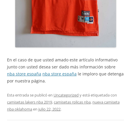
En el caso de que usted amado este artículo informativo
junto con usted desea ser dado más información sobre
nba store españa
nba store españa
le imploro que detenga
por nuestra página.
Esta entrada se publicó en
Uncategorized
y está etiquetada con
camisetas lakers nba 2019
,
camisetas rplicas nba
,
nueva camiseta
nba oklahoma
en
julio 22, 2022
.