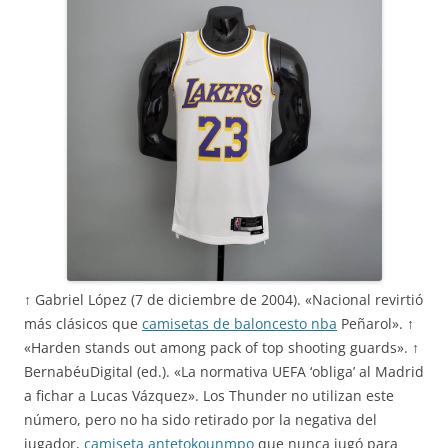
↑ Gabriel López (7 de diciembre de 2004). «Nacional revirtió
más clásicos que
camisetas de baloncesto nba
Peñarol». ↑
«Harden stands out among pack of top shooting guards». ↑
BernabéuDigital (ed.). «La normativa UEFA ‘obliga’ al Madrid
a fichar a Lucas Vázquez». Los Thunder no utilizan este
número, pero no ha sido retirado por la negativa del
jugador,
camiseta antetokounmpo
que nunca jugó para