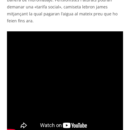
demanar una «tarifa social», camiseta lebron james
mitjançant la qual pagaran l’aigua al mateix preu que ho
feien fins ara.