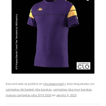
Esta entrada se publicó en
Uncategorized
y está etiquetada con
camisetas de basket nba baratas
,
camisetas nba muy baratas
,
nuevas camisetas nba 2019 2020
en
agosto 9, 2023
.