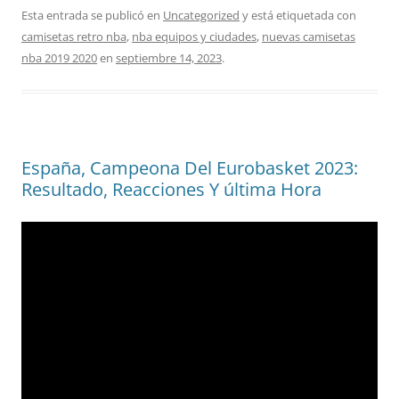
Esta entrada se publicó en
Uncategorized
y está etiquetada con
camisetas retro nba
,
nba equipos y ciudades
,
nuevas camisetas
nba 2019 2020
en
septiembre 14, 2023
.
España, Campeona Del Eurobasket 2023:
Resultado, Reacciones Y última Hora