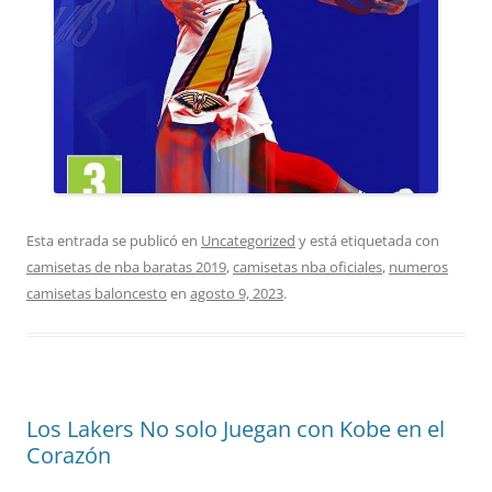
Esta entrada se publicó en
Uncategorized
y está etiquetada con
camisetas de nba baratas 2019
,
camisetas nba oficiales
,
numeros
camisetas baloncesto
en
agosto 9, 2023
.
Los Lakers No solo Juegan con Kobe en el
Corazón