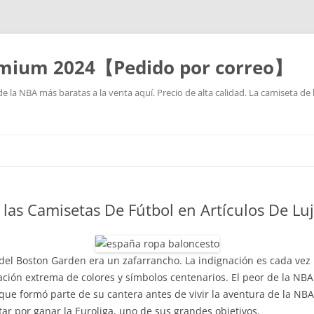
mium 2024【Pedido por correo】
la NBA más baratas a la venta aquí. Precio de alta calidad. La camiseta de 
Saltar
al
contenido
las Camisetas De Fútbol en Artículos De Lu
te del Boston Garden era un zafarrancho. La indignación es cada ve
ación extrema de colores y símbolos centenarios. El peor de la NBA
 formó parte de su cantera antes de vivir la aventura de la NBA
tar por ganar la Euroliga, uno de sus grandes objetivos.