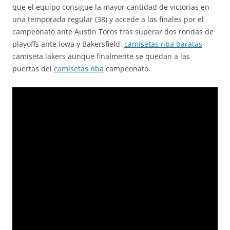
que el equipo consigue la mayor cantidad de victorias en
una temporada regular (38) y accede a las finales por el
campeonato ante Austin Toros tras superar dos rondas de
playoffs ante Iowa y Bakersfield,
camisetas nba baratas
camiseta lakers aunque finalmente se quedan a las
puertas del
camisetas nba
campeonato.