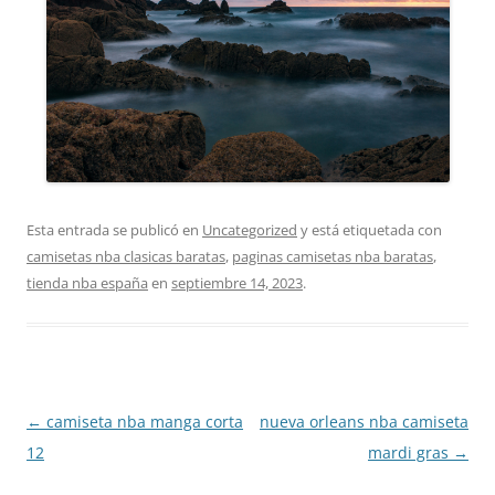
Esta entrada se publicó en
Uncategorized
y está etiquetada con
camisetas nba clasicas baratas
,
paginas camisetas nba baratas
,
tienda nba españa
en
septiembre 14, 2023
.
Navegación
←
camiseta nba manga corta
nueva orleans nba camiseta
de
12
mardi gras
→
entradas