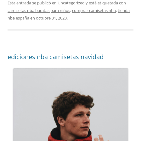
Esta entrada se publicó en
Uncategorized
y está etiquetada con
camisetas nba baratas para niños
,
comprar camisetas nba
,
tienda
nba españa
en
octubre 31, 2023
.
ediciones nba camisetas navidad