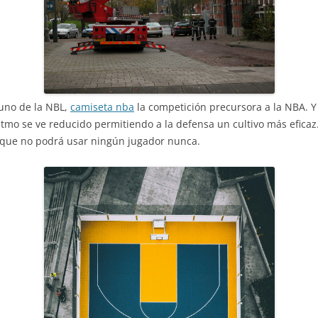
uno de la NBL,
camiseta nba
la competición precursora a la NBA. Y
itmo se ve reducido permitiendo a la defensa un cultivo más efica
3 que no podrá usar ningún jugador nunca.