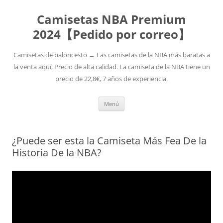
Camisetas NBA Premium
2024【Pedido por correo】
Camisetas de baloncesto → Las camisetas de la NBA más baratas a
la venta aquí. Precio de alta calidad. La camiseta de la NBA tiene un
precio de 22,8€, 7 años de experiencia.
Saltar
Menú
al
contenido
¿Puede ser esta la Camiseta Más Fea De la
Historia De la NBA?