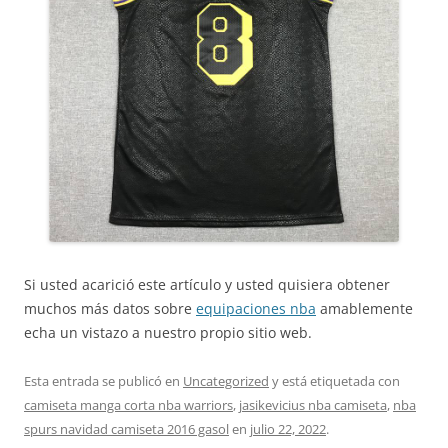
Si usted acarició este artículo y usted quisiera obtener
muchos más datos sobre
equipaciones nba
amablemente
echa un vistazo a nuestro propio sitio web.
Esta entrada se publicó en
Uncategorized
y está etiquetada con
camiseta manga corta nba warriors
,
jasikevicius nba camiseta
,
nba
spurs navidad camiseta 2016 gasol
en
julio 22, 2022
.