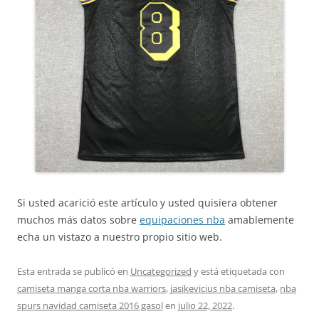
Si usted acarició este artículo y usted quisiera obtener
muchos más datos sobre
equipaciones nba
amablemente
echa un vistazo a nuestro propio sitio web.
Esta entrada se publicó en
Uncategorized
y está etiquetada con
camiseta manga corta nba warriors
,
jasikevicius nba camiseta
,
nba
spurs navidad camiseta 2016 gasol
en
julio 22, 2022
.