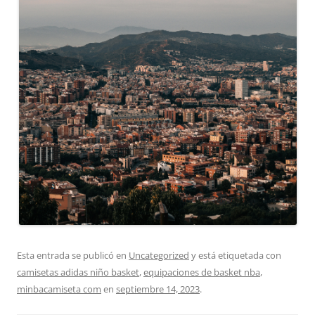
Esta entrada se publicó en
Uncategorized
y está etiquetada con
camisetas adidas niño basket
,
equipaciones de basket nba
,
minbacamiseta com
en
septiembre 14, 2023
.