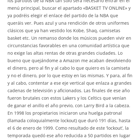
los partidos de la NBA tan solo será necesario entrar en el
menú principal, buscar el apartado «BASKET TV ONLINE» y
ya podréis elegir el enlace del partido de la NBA que
queráis ver. Pues azul y una rendición de otros uniformes
clásicos que ya han vestido los Kobe, Shaq, camisetas
basket etc. Un remanso donde los músicos pueden vivir en
circunstancias favorables en una comunidad artística que
no exige las altas rentas de otras grandes ciudades. Lo
bueno que quejándome a Amazon me acaban devolviendo
el dinero, pero al fin y al cabo lo que quiero es la camiseta
y no el dinero, por lo que estoy en las mismas. Y para, al fin
y al cabo, contentar a ese eje vertical que enlaza a grandes
cadenas de televisión y aficionados. Las finales de ese año
fueron brutales con estos Lakers y los Celtics que venían
de ganar el anillo el año previo, con Larry Bird a la cabeza.
En 1998 los propietarios iniciaron una huelga patronal
(llamada coloquialmente lockout) que duró 191 días, hasta
el 6 de enero de 1999. Como resultado de este ‘lockout’, la
temporada quedó ese año reducida a 50 partidos en lugar