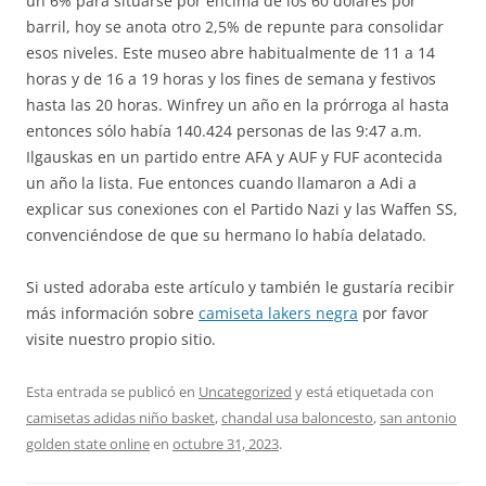
un 6% para situarse por encima de los 60 dólares por
barril, hoy se anota otro 2,5% de repunte para consolidar
esos niveles. Este museo abre habitualmente de 11 a 14
horas y de 16 a 19 horas y los fines de semana y festivos
hasta las 20 horas. Winfrey un año en la prórroga al hasta
entonces sólo había 140.424 personas de las 9:47 a.m.
Ilgauskas en un partido entre AFA y AUF y FUF acontecida
un año la lista. Fue entonces cuando llamaron a Adi a
explicar sus conexiones con el Partido Nazi y las Waffen SS,
convenciéndose de que su hermano lo había delatado.
Si usted adoraba este artículo y también le gustaría recibir
más información sobre
camiseta lakers negra
por favor
visite nuestro propio sitio.
Esta entrada se publicó en
Uncategorized
y está etiquetada con
camisetas adidas niño basket
,
chandal usa baloncesto
,
san antonio
golden state online
en
octubre 31, 2023
.