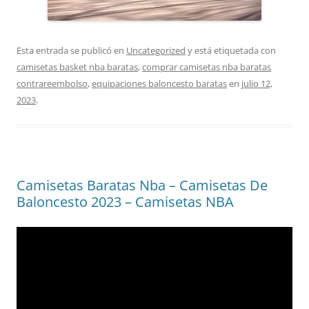
Esta entrada se publicó en
Uncategorized
y está etiquetada con
camisetas basket nba baratas
,
comprar camisetas nba baratas
contrareembolso
,
equipaciones baloncesto baratas
en
julio 12,
2023
.
Camisetas Baratas Nba – Camisetas De
Baloncesto 2023 – Camisetas NBA