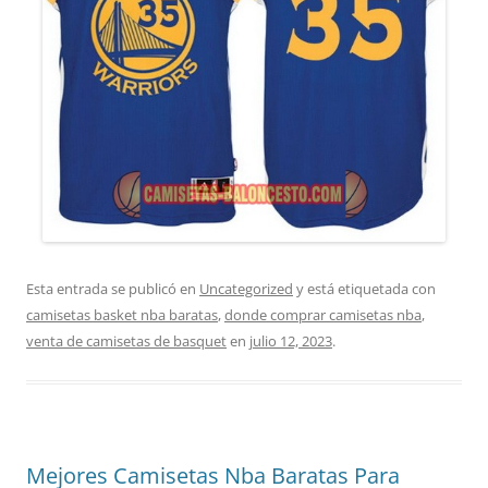
Esta entrada se publicó en
Uncategorized
y está etiquetada con
camisetas basket nba baratas
,
donde comprar camisetas nba
,
venta de camisetas de basquet
en
julio 12, 2023
.
Mejores Camisetas Nba Baratas Para