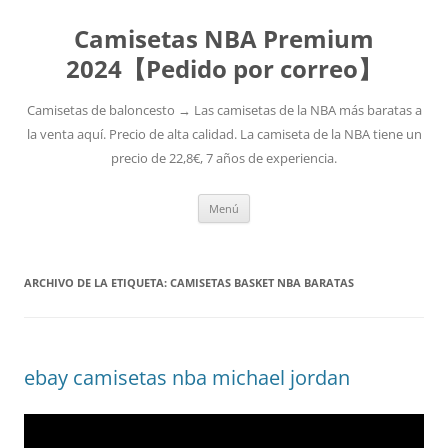
Camisetas NBA Premium
2024【Pedido por correo】
Camisetas de baloncesto → Las camisetas de la NBA más baratas a
la venta aquí. Precio de alta calidad. La camiseta de la NBA tiene un
precio de 22,8€, 7 años de experiencia.
Saltar
Menú
al
contenido
ARCHIVO DE LA ETIQUETA:
CAMISETAS BASKET NBA BARATAS
ebay camisetas nba michael jordan