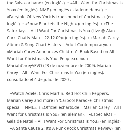
the Salvos a hand» (en inglés). ↑ «All I Want for Christmas Is
You» (en inglés). NME (en inglés estadounidense). ↑
«Fairytale Of New York is true sound of Christmas» (en
inglés). ↑ «Snow Blankets the Night» (en inglés). ↑ «The
Saturdays – All I Want For Christmas Is You (Live @ Alan
Carr: Chatty Man – 22.12.09)» (en inglés). ↑ «Mariah Carey
Album & Song Chart History – Adult Contemporary». ↑
«Mariah Carey Announces Children’s Book Based on All I
Want for Christmas Is You: People.com». ↑
MariahCareyVEVO (23 de noviembre de 2009), Mariah
Carey – All I Want For Christmas Is You (en inglés),
consultado el 4 de julio de 2020 .
↑ «Watch Adele, Chris Martin, Red Hot Chili Peppers,
Mariah Carey and more in ‘Carpool Karaoke’ Christmas
special – NME». ↑ «Offiziellecharts.de – Mariah Carey – All I
Want for Christmas Is You» (en alemán). ↑ «EspecialOT –
Gala de Natal – All I Want For Christmas is You» (en inglés).
↑ «A Santa Cause 2: It’s A Punk Rock Christmas Review» (en