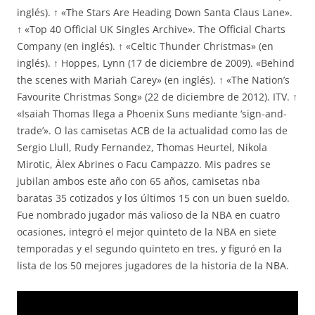
inglés). ↑ «The Stars Are Heading Down Santa Claus Lane».
↑ «Top 40 Official UK Singles Archive». The Official Charts
Company (en inglés). ↑ «Celtic Thunder Christmas» (en
inglés). ↑ Hoppes, Lynn (17 de diciembre de 2009). «Behind
the scenes with Mariah Carey» (en inglés). ↑ «The Nation’s
Favourite Christmas Song» (22 de diciembre de 2012). ITV. ↑
«Isaiah Thomas llega a Phoenix Suns mediante ‘sign-and-
trade’». O las camisetas ACB de la actualidad como las de
Sergio Llull, Rudy Fernandez, Thomas Heurtel, Nikola
Mirotic, Àlex Abrines o Facu Campazzo. Mis padres se
jubilan ambos este año con 65 años, camisetas nba
baratas 35 cotizados y los últimos 15 con un buen sueldo.
Fue nombrado jugador más valioso de la NBA en cuatro
ocasiones, integró el mejor quinteto de la NBA en siete
temporadas y el segundo quinteto en tres, y figuró en la
lista de los 50 mejores jugadores de la historia de la NBA.