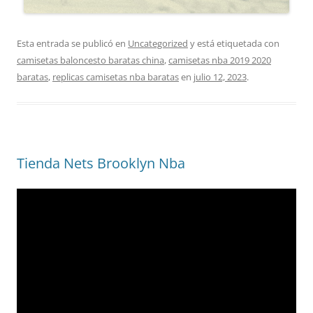
Esta entrada se publicó en
Uncategorized
y está etiquetada con
camisetas baloncesto baratas china
,
camisetas nba 2019 2020
baratas
,
replicas camisetas nba baratas
en
julio 12, 2023
.
Tienda Nets Brooklyn Nba