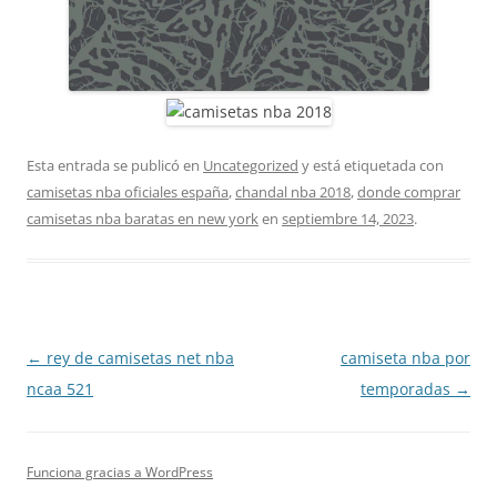
Esta entrada se publicó en
Uncategorized
y está etiquetada con
camisetas nba oficiales españa
,
chandal nba 2018
,
donde comprar
camisetas nba baratas en new york
en
septiembre 14, 2023
.
Navegación
←
rey de camisetas net nba
camiseta nba por
de
ncaa 521
temporadas
→
entradas
Funciona gracias a WordPress